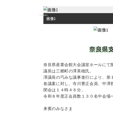
画像1
奈良県
奈良県産業会館大会議室ホールにて
議長は三郷町の澤美穂氏。
澤議長の巧みな議事進行により、第
各議案に対し、寺川豊正会員、中澤
閉会は１４時４６分。
令和８年度正会員数１３０名中会場
来賓のみなさま