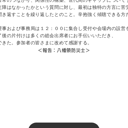
日常のつながり、関係性の構築、世代間のギャップについて
支障はなかったかという質問に対し、最初は独特の方言に苦
聞き返すことを繰り返したとのこと。辛抱強く傾聴できる方
理事および事務局は１２：００に集合し受付や会場内の設営
了後の片付けは多くの総会出席者にお手伝いいただき、
できた。参加者の皆さまに改めて感謝する。
＜報告：八幡領防災士＞