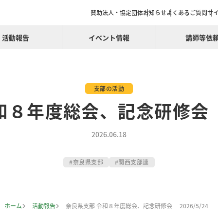
賛助法人・協定団体
お知らせ
よくあるご質問
サ
活動報告
イベント情報
講師等依
支部の活動
和８年度総会、記念研修会 2
2026.06.18
奈良県支部
関西支部連
ホーム
活動報告
奈良県支部 令和８年度総会、記念研修会 2026/5/24