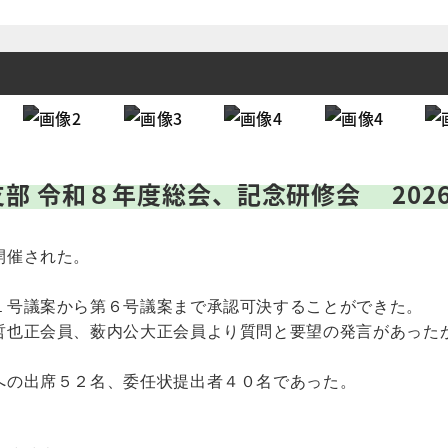
支部
令和８年度総会、記念研修会
2026
開催された。
１号議案から第６号議案まで承認可決することができた。
哲也正会員、薮内公大正会員より質問と要望の発言があった
への出席５２名、委任状提出者４０名であった。