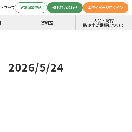
イトマップ
講演等依頼
お問い合わせ
マイページログイン
入会・寄付
頼
資料室
防災士活動服について
026/5/24