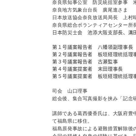
奈良県知事公室 防災統括室参事 
奈良地方気象台台長 廣尾進さま
日本放送協会奈良放送局局長 上村
奈良県総合ボランティアセンター所
日本防災士会 池添大阪支部長、溝
第１号議案報告者 八幡領副理事長
第２号議案報告者 板垣経理統括理
第３号議案報告者 古瀬監事
第４号議案提案者 末田理事長
第５号議案提案者 板垣経理統括理
司会 山口理事
総会後、集合写真撮影を挟み「記念
講師である葛西優香氏は、大阪府豊
て福島県に移住。
福島原発事故による避難措置解除後