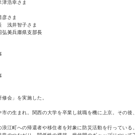
米津浩幸さま
晴彦さま
長 浅井智子さま
田弘美兵庫県支部長
事
事
研修会」を実施した。
中市の生まれ。関西の大学を卒業し就職を機に上京。その後
の浪江町への帰還者や移住者を対象に防災活動を行っている