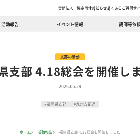
賛助法人・協定団体
お知らせ
よくあるご質問
サ
活動報告
イベント情報
講師等依
支部の活動
県支部 4.18総会を開催し
2026.05.29
福岡県支部
九州支部連
ホーム
活動報告
福岡県支部 4.18総会を開催しました