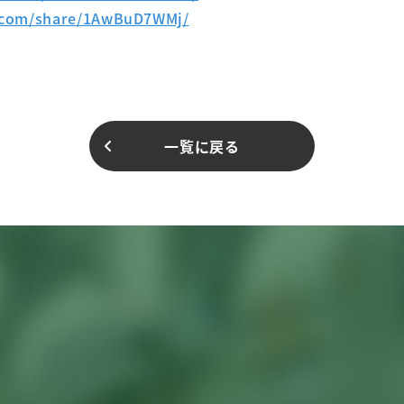
.com/share/1AwBuD7WMj/
一覧に戻る