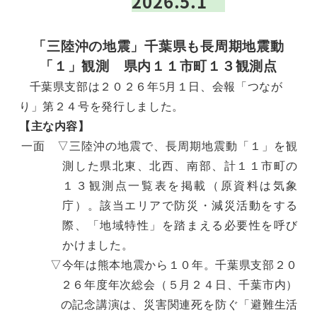
2026.5.1
「三陸沖の地震」千葉県も長周期地震動
「１」観測 県内１１市町１３観測点
千葉県支部は２０２６年
5
月１日、会報「つなが
り」第２４号を発行しました。
【主な内容】
一面 ▽三陸沖の地震で、長周期地震動「１」を観
測した県北東、北西、南部、計１１市町の
１３観測点一覧表を掲載（原資料は気象
庁）。該当エリアで防災・減災活動をする
際、「地域特性」を踏まえる必要性を呼び
かけました。
▽今年は熊本地震から１０年。千葉県支部２０
２６年度年次総会（５月２４日、千葉市内）
の記念講演は、災害関連死を防ぐ「避難生活