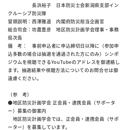
長浜裕子 日本防災士会新潟県支部イン
クルーシブ防災隊
冒頭説明：西澤雅道 内閣府防災担当企画官
総合司会：坊農豊彦 地区防災計画学会理事・事務
局次長
備 考： 事前申込者に申込締切日以降に（参加申
込多数の場合は抽選を通過された方にのみ）シンポ
ジウムを視聴できるYouTubeのアドレスを御連絡し
ます。抽選結果や視聴方法についてのお問合せは御
遠慮ください。
（参 考）
●地区防災計画学会 正会員・連携会員（サポータ
ー）募集の御案内
地区防災計画学会では、正会員・連携会員（サポ
ーター）を募集しています。